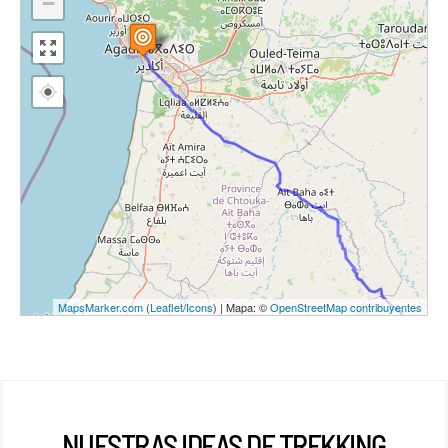
−
MapsMarker.com
(
Leaflet
/
Icons
) | Mapa: ©
OpenStreetMap contribuyentes
NUESTRAS IDEAS DE TREKKING